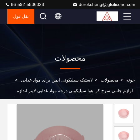
86-592-5536328
derekcheng@jglsilicone.com
نقل قول
محصولات
خونه
>
محصولات
>
لاستیک سیلیکونی ایمن برای مواد غذایی
>
لوازم جانبی سرخ کن هوا سیلیکونی درجه مواد غذایی لاینر اندازه
سفارشی